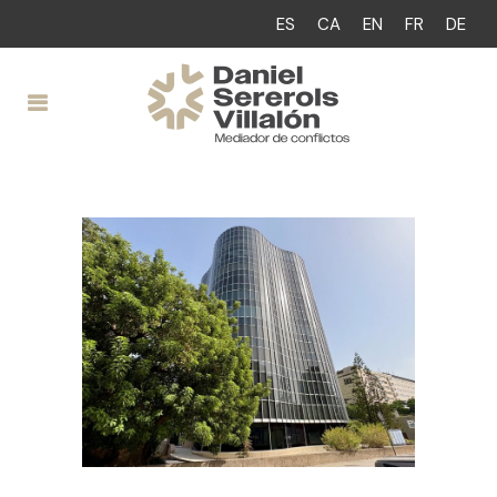
ES
CA
EN
FR
DE