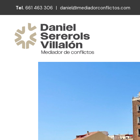
Tel.
661 463 306
|
daniel@mediadorconflictos.com