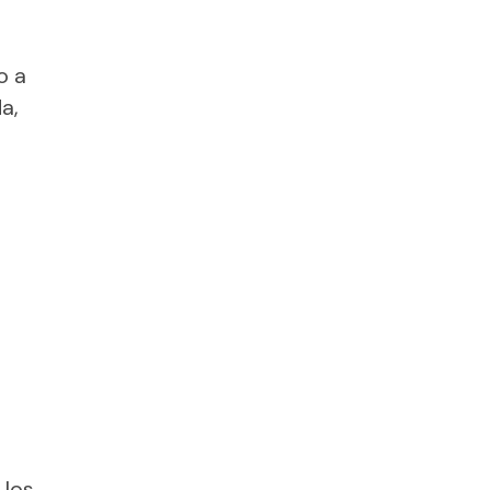
o a
a,
 los