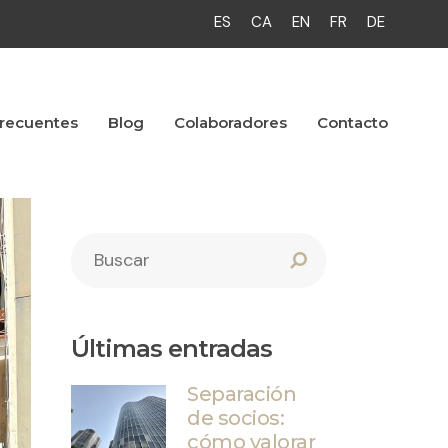
ES
CA
EN
FR
DE
frecuentes
Blog
Colaboradores
Contacto
Últimas entradas
Separación
de socios:
cómo valorar