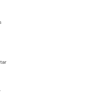
s
tar
.