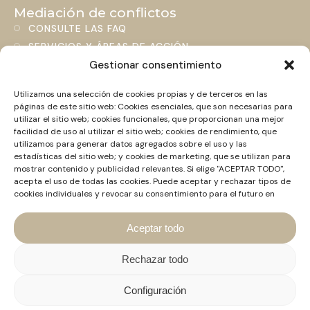
Mediación de conflictos
CONSULTE LAS FAQ
SERVICIOS Y ÁREAS DE ACCIÓN
BLOG
Gestionar consentimiento
Utilizamos una selección de cookies propias y de terceros en las
Contacto
páginas de este sitio web: Cookies esenciales, que son necesarias para
+34 661 463 306
utilizar el sitio web; cookies funcionales, que proporcionan una mejor
HOLA@MEDIADORCONFLICTOS.COM
facilidad de uso al utilizar el sitio web; cookies de rendimiento, que
utilizamos para generar datos agregados sobre el uso y las
LINKEDIN
estadísticas del sitio web; y cookies de marketing, que se utilizan para
Normativa vigente
mostrar contenido y publicidad relevantes. Si elige "ACEPTAR TODO",
NORMATIVA CATALANA
acepta el uso de todas las cookies. Puede aceptar y rechazar tipos de
cookies individuales y revocar su consentimiento para el futuro en
NORMATIVA ESTATAL
cualquier momento en "Configuración".
NORMATIVA INTERNACIONAL
Aceptar todo
NOVEDAD NORMATIVA ESTATAL
Rechazar todo
Configuración
Deberes deontológicos de los Abogados como Agentes de
Paz y Promotores de la Concordia