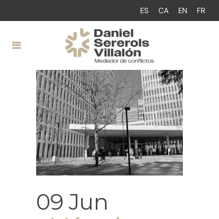
ES
CA
EN
FR
09 Jun