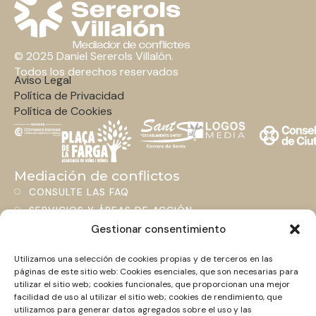
© 2025 Daniel Sererols Villalón.
Todos los derechos reservados
Aviso Legal
Política de Privacidad
Política de Cookies
Mediación de conflictos
CONSULTE LAS FAQ
SERVICIOS Y ÁREAS DE ACCIÓN
Gestionar consentimiento
BLOG
Utilizamos una selección de cookies propias y de terceros en las
Contacto
páginas de este sitio web: Cookies esenciales, que son necesarias para
+34 661 463 306
utilizar el sitio web; cookies funcionales, que proporcionan una mejor
HOLA@MEDIADORCONFLICTOS.COM
facilidad de uso al utilizar el sitio web; cookies de rendimiento, que
utilizamos para generar datos agregados sobre el uso y las
LINKEDIN