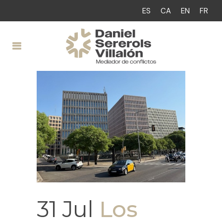
ES
CA
EN
FR
31 Jul
Los