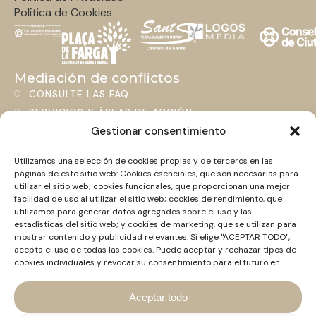
Política de Cookies
Mediación de conflictos
CONSULTE LAS FAQ
SERVICIOS Y ÁREAS DE ACCIÓN
BLOG
Gestionar consentimiento
Utilizamos una selección de cookies propias y de terceros en las
Contacto
páginas de este sitio web: Cookies esenciales, que son necesarias para
+34 661 463 306
utilizar el sitio web; cookies funcionales, que proporcionan una mejor
HOLA@MEDIADORCONFLICTOS.COM
facilidad de uso al utilizar el sitio web; cookies de rendimiento, que
utilizamos para generar datos agregados sobre el uso y las
LINKEDIN
estadísticas del sitio web; y cookies de marketing, que se utilizan para
Normativa vigente
mostrar contenido y publicidad relevantes. Si elige "ACEPTAR TODO",
NORMATIVA CATALANA
acepta el uso de todas las cookies. Puede aceptar y rechazar tipos de
cookies individuales y revocar su consentimiento para el futuro en
NORMATIVA ESTATAL
cualquier momento en "Configuración".
NORMATIVA INTERNACIONAL
Aceptar todo
NOVEDAD NORMATIVA ESTATAL