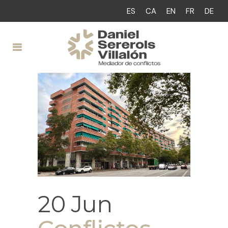
ES
CA
EN
FR
DE
20 Jun