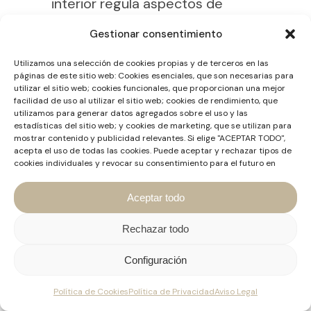
interior regula aspectos de
convivencia y funcionamiento
Gestionar consentimiento
cotidiano de la comunidad.
Utilizamos una selección de cookies propias y de terceros en las
páginas de este sitio web: Cookies esenciales, que son necesarias para
¿Puede intervenir un mediador
utilizar el sitio web; cookies funcionales, que proporcionan una mejor
en un conflicto vecinal?
facilidad de uso al utilizar el sitio web; cookies de rendimiento, que
utilizamos para generar datos agregados sobre el uso y las
estadísticas del sitio web; y cookies de marketing, que se utilizan para
Sí. La mediación es
mostrar contenido y publicidad relevantes. Si elige "ACEPTAR TODO",
acepta el uso de todas las cookies. Puede aceptar y rechazar tipos de
especialmente útil en conflictos
cookies individuales y revocar su consentimiento para el futuro en
relacionados con ruidos,
cualquier momento en "Configuración".
convivencia, uso de los espacios
Aceptar todo
comunes, viviendas turísticas,
Rechazar todo
obras, actividades molestas o
discrepancias entre
Configuración
propietarios.
Política de Cookies
Política de Privacidad
Aviso Legal