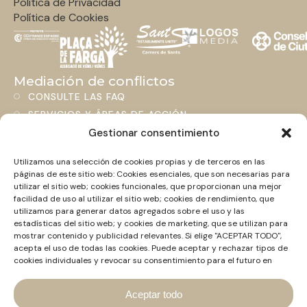
Política de Privacidad
Política de Cookies
Mediación de conflictos
CONSULTE LAS FAQ
SERVICIOS Y ÁREAS DE ACCIÓN
BLOG
Gestionar consentimiento
Utilizamos una selección de cookies propias y de terceros en las
Contacto
páginas de este sitio web: Cookies esenciales, que son necesarias para
+34 661 463 306
utilizar el sitio web; cookies funcionales, que proporcionan una mejor
HOLA@MEDIADORCONFLICTOS.COM
facilidad de uso al utilizar el sitio web; cookies de rendimiento, que
utilizamos para generar datos agregados sobre el uso y las
LINKEDIN
estadísticas del sitio web; y cookies de marketing, que se utilizan para
Normativa vigente
mostrar contenido y publicidad relevantes. Si elige "ACEPTAR TODO",
NORMATIVA CATALANA
acepta el uso de todas las cookies. Puede aceptar y rechazar tipos de
cookies individuales y revocar su consentimiento para el futuro en
NORMATIVA ESTATAL
cualquier momento en "Configuración".
NORMATIVA INTERNACIONAL
Aceptar todo
NOVEDAD NORMATIVA ESTATAL