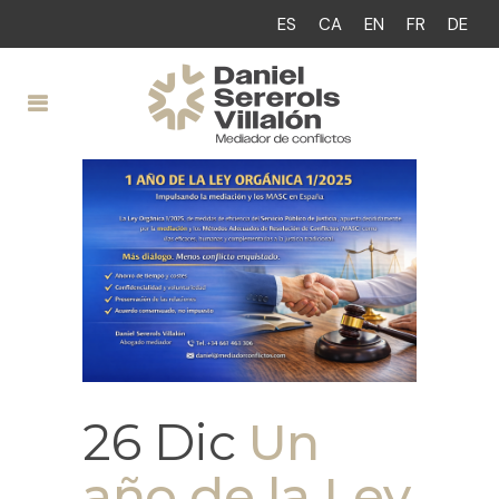
ES
CA
EN
FR
DE
26 Dic
Un
año de la Ley