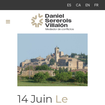
ES
CA
EN
FR
14 Juin
Le