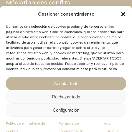
Médiation des conflits
CONSULTEZ LA FAQ
Gestionar consentimiento
SERVICES ET DOMAINES D'ACTION
BLOG
Utilizamos una selección de cookies propias y de terceros en las
Contact
páginas de este sitio web: Cookies esenciales, que son necesarias para
utilizar el sitio web; cookies funcionales, que proporcionan una mejor
+34 661 463 306
facilidad de uso al utilizar el sitio web; cookies de rendimiento, que
HOLA@MEDIADORCONFLICTOS.COM
utilizamos para generar datos agregados sobre el uso y las
estadísticas del sitio web; y cookies de marketing, que se utilizan para
LINKEDIN
mostrar contenido y publicidad relevantes. Si elige "ACEPTAR TODO",
Réglementation en vigueur
acepta el uso de todas las cookies. Puede aceptar y rechazar tipos de
cookies individuales y revocar su consentimiento para el futuro en
RÉGLEMENTATION CATALANE
cualquier momento en "Configuración".
RÉGLEMENTATION NATIONALE
Aceptar todo
RÉGLEMENTATION INTERNATIONALE
NOUVELLE RÉGLEMENTATION NATIONALE
Rechazar todo
Configuración
Devoirs éthiques des avocats en tant qu'agents de paix et
Politique en matière de
Politique de
Avis
promoteurs de concorde
Web par:
Genèric
cookies
confidentialité
juridique