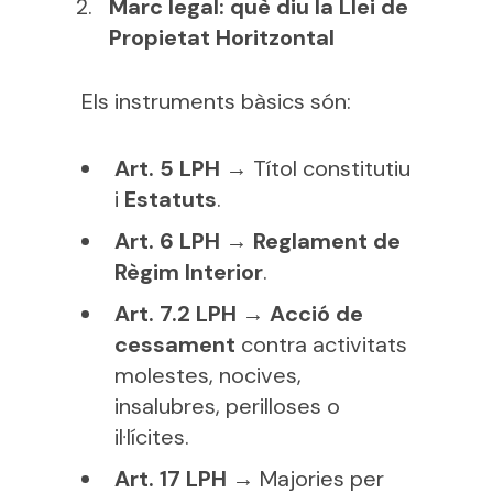
Marc legal: què diu la Llei de
Propietat Horitzontal
Els instruments bàsics són:
Art. 5 LPH
→ Títol constitutiu
i
Estatuts
.
Art. 6 LPH
→
Reglament de
Règim Interior
.
Art. 7.2 LPH
→
Acció de
cessament
contra activitats
molestes, nocives,
insalubres, perilloses o
il·lícites.
Art. 17 LPH
→ Majories per