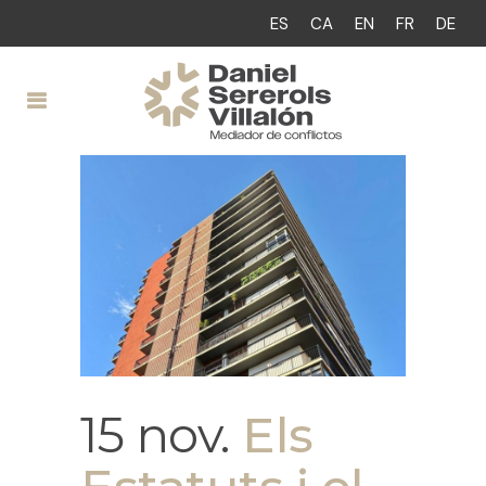
ES
CA
EN
FR
DE
15 nov.
Els