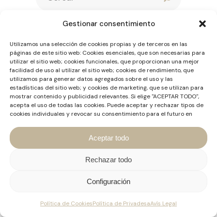
Gestionar consentimiento
Últimes entrades
Utilizamos una selección de cookies propias y de terceros en las
páginas de este sitio web: Cookies esenciales, que son necesarias para
Separació de
utilizar el sitio web; cookies funcionales, que proporcionan una mejor
facilidad de uso al utilizar el sitio web; cookies de rendimiento, que
socis: com valorar
utilizamos para generar datos agregados sobre el uso y las
una empresa
estadísticas del sitio web; y cookies de marketing, que se utilizan para
sense destruir-ne
mostrar contenido y publicidad relevantes. Si elige "ACEPTAR TODO",
acepta el uso de todas las cookies. Puede aceptar y rechazar tipos de
el valor
cookies individuales y revocar su consentimiento para el futuro en
05 agost, 2026
cualquier momento en "Configuración".
Aceptar todo
I si aquest agost
Rechazar todo
fos el moment?
Configuración
30 juliol, 2026
Política de Cookies
Política de Privadesa
Avís Legal