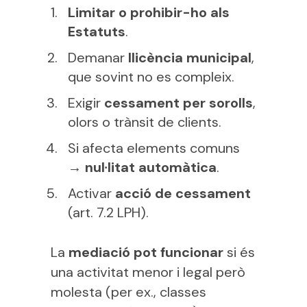
Limitar o prohibir-ho als
Estatuts
.
Demanar
llicència municipal
,
que sovint no es compleix.
Exigir
cessament per sorolls
,
olors o trànsit de clients.
Si afecta elements comuns
→
nul·litat automàtica
.
Activar
acció de cessament
(art. 7.2 LPH).
La
mediació pot funcionar
si és
una activitat menor i legal però
molesta (per ex., classes