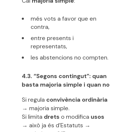
Cal
majoria simple
:
més vots a favor que en
contra,
entre presents i
representats,
les abstencions no compten.
4.3. “Segons contingut”: quan
basta majoria simple i quan no
Si regula
convivència ordinària
→ majoria simple.
Si limita
drets
o modifica
usos
→ això ja és d’Estatuts →