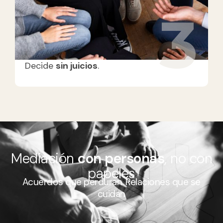
3
Decide
sin juicios
.
Mediación
con personas
, no con
papeles
Acuerdos que perduran. Relaciones que se
cuidan