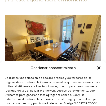
Gestionar consentimiento
Utilizamos una selección de cookies propias y de terceros en las
páginas de este sitio web: Cookies esenciales, que son necesarias para
22/07/2026
Conceptos
utilizar el sitio web; cookies funcionales, que proporcionan una mejor
facilidad de uso al utilizar el sitio web; cookies de rendimiento, que
¿Es correcto hablar de «mediar» cuando
utilizamos para generar datos agregados sobre el uso y las
se actúa en favor de una de las partes?
estadísticas del sitio web; y cookies de marketing, que se utilizan para
mostrar contenido y publicidad relevantes. Si elige "ACEPTAR TODO",