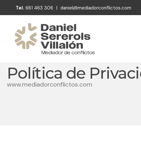
Tel.
661 463 306
|
daniel@mediadorconflictos.com
Política de Privac
www.mediadorconflictos.com